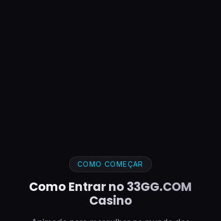
COMO COMEÇAR
Como Entrar no 33GG.COM
Casino