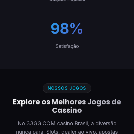
98%
Satisfação
NOSSOS JOGOS
Explore os Melhores Jogos de
Cassino
No 33GG.COM casino Brasil, a diversão
nunca para. Slots, dealer ao vivo, apostas