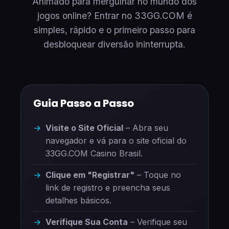
Animado para mergulhar no mundo dos
jogos online? Entrar no 33GG.COM é
simples, rápido e o primeiro passo para
desbloquear diversão ininterrupta.
Guia Passo a Passo
Visite o Site Oficial
– Abra seu
navegador e vá para o site oficial do
33GG.COM Casino Brasil.
Clique em "Registrar"
– Toque no
link de registro e preencha seus
detalhes básicos.
Verifique Sua Conta
– Verifique seu