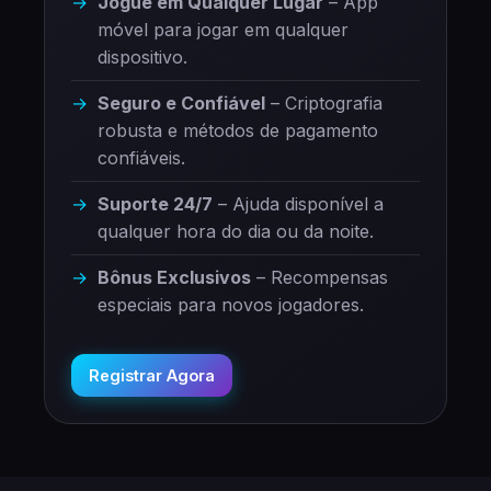
Jogue em Qualquer Lugar
– App
móvel para jogar em qualquer
dispositivo.
Seguro e Confiável
– Criptografia
robusta e métodos de pagamento
confiáveis.
Suporte 24/7
– Ajuda disponível a
qualquer hora do dia ou da noite.
Bônus Exclusivos
– Recompensas
especiais para novos jogadores.
Registrar Agora