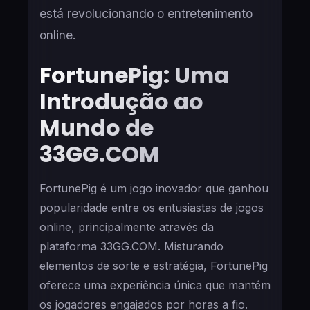
está revolucionando o entretenimento
online.
FortunePig: Uma
Introdução ao
Mundo de
33GG.COM
FortunePig é um jogo inovador que ganhou
popularidade entre os entusiastas de jogos
online, principalmente através da
plataforma 33GG.COM. Misturando
elementos de sorte e estratégia, FortunePig
oferece uma experiência única que mantém
os jogadores engajados por horas a fio.