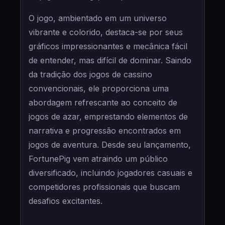
O jogo, ambientado em um universo
vibrante e colorido, destaca-se por seus
gráficos impressionantes e mecânica fácil
de entender, mas difícil de dominar. Saindo
da tradição dos jogos de cassino
convencionais, ele proporciona uma
abordagem refrescante ao conceito de
jogos de azar, emprestando elementos de
narrativa e progressão encontrados em
jogos de aventura. Desde seu lançamento,
FortunePig vem atraindo um público
diversificado, incluindo jogadores casuais e
competidores profissionais que buscam
desafios excitantes.