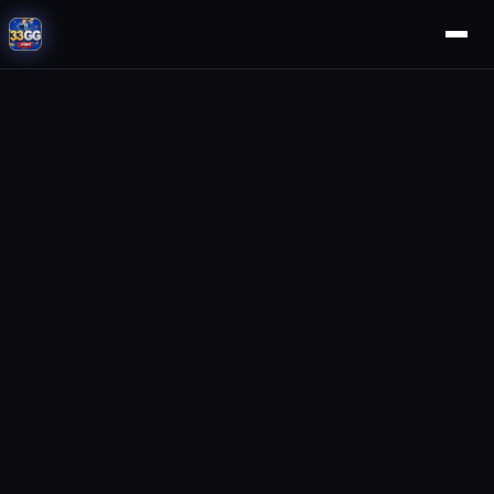
Pular para o conteúdo