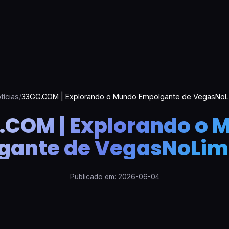
tícias
/
33GG.COM | Explorando o Mundo Empolgante de VegasNoL
.COM | Explorando o 
gante de VegasNoLim
Publicado em: 2026-06-04