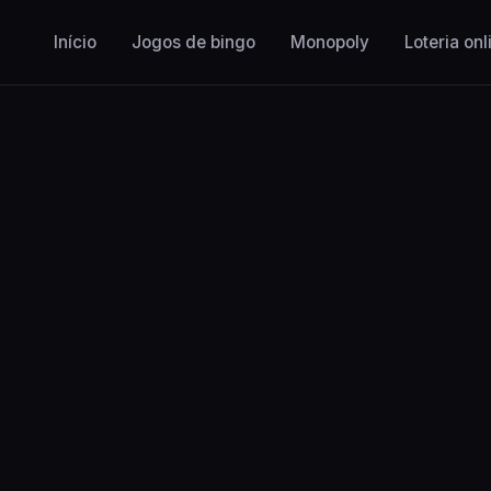
Início
Jogos de bingo
Monopoly
Loteria onl