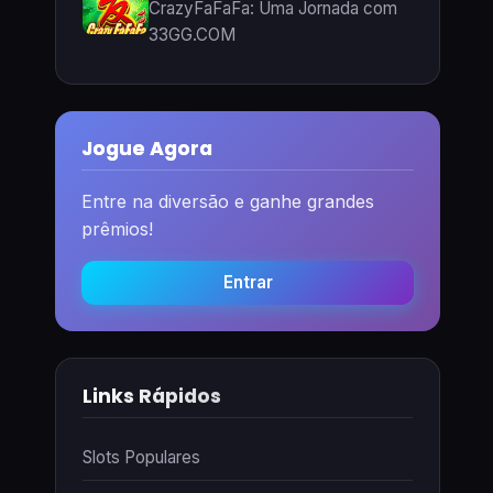
CrazyFaFaFa: Uma Jornada com
33GG.COM
Jogue Agora
Entre na diversão e ganhe grandes
prêmios!
Entrar
Links Rápidos
Slots Populares