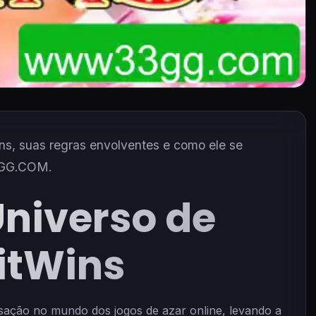
s, suas regras envolventes e como ele se
33GG.COM.
Universo de
itWins
sação no mundo dos jogos de azar online, levando a