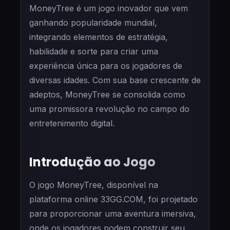
MoneyTree é um jogo inovador que vem
ganhando popularidade mundial,
integrando elementos de estratégia,
habilidade e sorte para criar uma
experiência única para os jogadores de
diversas idades. Com sua base crescente de
adeptos, MoneyTree se consolida como
uma promissora revolução no campo do
entretenimento digital.
Introdução ao Jogo
O jogo MoneyTree, disponível na
plataforma online 33GG.COM, foi projetado
para proporcionar uma aventura imersiva,
onde os jogadores podem construir seu