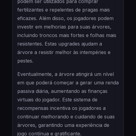
podem ser utilizados para comprar
fertilizantes e repelentes de pragas mais
eficazes. Além disso, os jogadores podem
investir em melhorias para suas árvores,
incluindo troncos mais fortes e folhas mais
resistentes. Estas upgrades ajudam a
árvore a resistir melhor às intempéries e
pestes.
Eventualmente, a árvore atingirá um nível
em que poderá começar a gerar uma renda
passiva diária, aumentando as finanças
virtuais do jogador. Este sistema de
recompensas incentiva os jogadores a
continuar melhorando e cuidando de suas
árvores, garantindo uma experiência de
jogo contínua e gratificante.