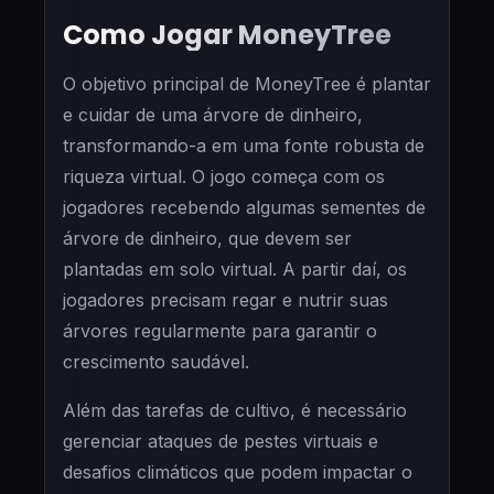
Como Jogar MoneyTree
O objetivo principal de MoneyTree é plantar
e cuidar de uma árvore de dinheiro,
transformando-a em uma fonte robusta de
riqueza virtual. O jogo começa com os
jogadores recebendo algumas sementes de
árvore de dinheiro, que devem ser
plantadas em solo virtual. A partir daí, os
jogadores precisam regar e nutrir suas
árvores regularmente para garantir o
crescimento saudável.
Além das tarefas de cultivo, é necessário
gerenciar ataques de pestes virtuais e
desafios climáticos que podem impactar o