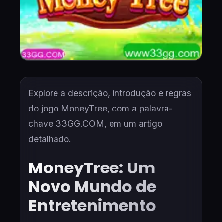
Explore a descrição, introdução e regras
do jogo MoneyTree, com a palavra-
chave 33GG.COM, em um artigo
detalhado.
MoneyTree: Um
Novo Mundo de
Entretenimento