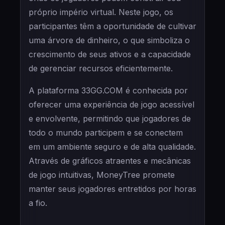
próprio império virtual. Neste jogo, os
participantes têm a oportunidade de cultivar
uma árvore de dinheiro, o que simboliza o
crescimento de seus ativos e a capacidade
de gerenciar recursos eficientemente.
A plataforma 33GG.COM é conhecida por
oferecer uma experiência de jogo acessível
e envolvente, permitindo que jogadores de
todo o mundo participem e se conectem
em um ambiente seguro e de alta qualidade.
Através de gráficos atraentes e mecânicas
de jogo intuitivas, MoneyTree promete
manter seus jogadores entretidos por horas
a fio.