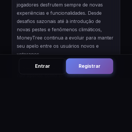
jogadores desfrutem sempre de novas
experiências e funcionalidades. Desde
desafios sazonais até à introdução de
novas pestes e fenômenos climáticos,
MoneyTree continua a evoluir para manter
seu apelo entre os usuários novos e
veteranos.
Entrar
Registrar
Dessa forma, MoneyTree estabeleceu-se
não apenas como um jogo de
entretenimento, mas também como uma
plataforma social que conecta jogadores de
diferentes partes do mundo em busca de
diversão e aventura conjunta.
y98y